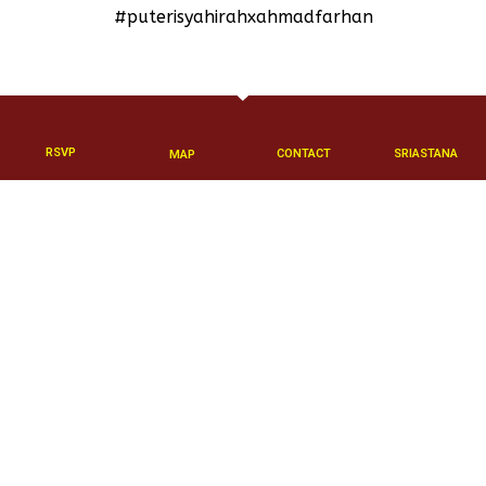
#puterisyahirahxahmadfarhan
RSVP
CONTACT
SRIASTANA
MAP